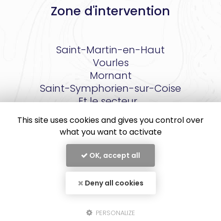
Zone d'intervention
Saint-Martin-en-Haut
Vourles
Mornant
Saint-Symphorien-sur-Coise
Et le secteur…
This site uses cookies and gives you control over
what you want to activate
OK, accept all
En savoir +
FAURE CLIM, entreprise de climatisation
à Saint-Symphorien-sur-Coise
Deny all cookies
Faure Clim
Mentions légales
-
Plan du site
-
Liens utiles
-
Secteur
-
Cookies
PERSONALIZE
Fermer