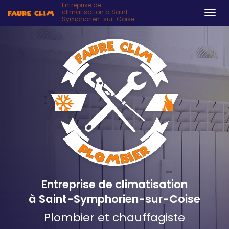
Entreprise de
climatisation à Saint-
Togg
Symphorien-sur-Coise
navi
Aller
au
contenu
principal
Entreprise de climatisation
à Saint-Symphorien-sur-Coise
Plombier et chauffagiste