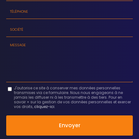
Prénom
Email
:
:
*
*
Tél.
:
*
Société
:
Message
J'autorise ce site à conserver mes données personnelles
transmises via ce formulaire. Nous nous engageons à ne
:
jamais les diffuser ni à les transmettre à des tiers. Pour en
savoir + sur la gestion de vos données personnelles et exercer
*
vos droits,
cliquez-ici
.
Acceptation
RGPD
Envoyer
*