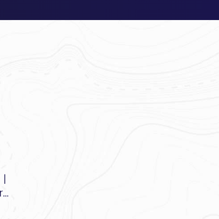
t
|
r…