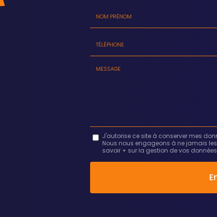
Nom
-
Prénom
Tél.
:
:
*
*
Message
J'autorise ce site à conserver mes don
Nous nous engageons à ne jamais les dif
:
savoir + sur la gestion de vos données 
*
Acceptation
RGPD
E
*