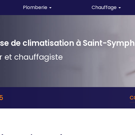
Plomberie
Chauffage
allation plomberie
Installation chauffage
retien et dépannage plomberie
Entretien et dépannage chauffag
ise de climatisation
à Saint-Symph
r et chauffagiste
35
C