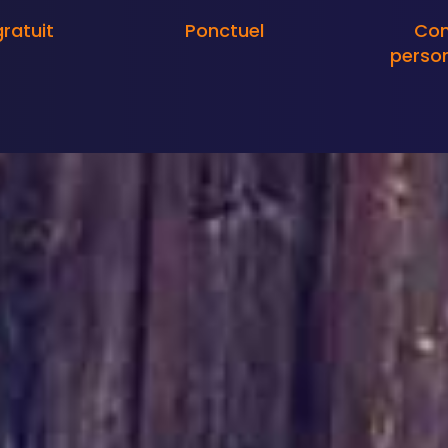
gratuit
Ponctuel
Con
person