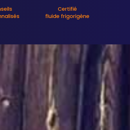
seils
Certifié
nalisés
fluide frigorigène